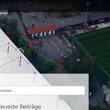
e
r
s
uchen
ach:
eueste Beiträge