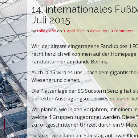
14. internationales Fußba
Juli 2015
by
rallegrafix
on
3. April 2015
in
Aktuelles
•
0 Comments
Wir, der älteste eingetragene Fanclub des 1.FC
recht herzlich willkommen auf der Homepage 
Fanclubturnier am Rande Berlins.
Auch 2015 wird es uns , nach dem gigantische
Wiesengrund ziehen.
Die Platzanlage der SG Südstern Senzig hat si
perfekter Austragungsort erwiesen, daher keh
Wir planen, wie in den Vorjahren, mit einem
welche 4 Gruppen zugeordnet werden. Diese “
zu fortgeschrittener Uhrzeit durch ein 9-Mete
Gespielt wird dann am Samstag auf zwei Klein