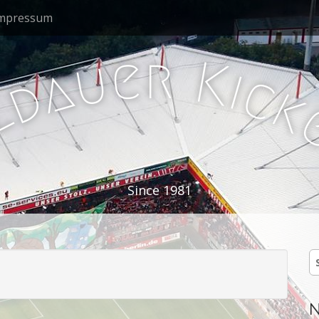
mpressum
e
r
u
K
a
i
c
d
k
l
Since 1981
S
n
N