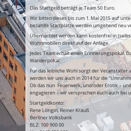
Das Startgeld beträgt je Team 50 Euro.
Wir bitten dieses bis zum 1. Mai 2015 auf unt
bezahlte Startplätze werden umgehend neu v
Übernachtet werden kann kostenfrei in (sel
Wohnmobilen direkt auf der Anlage.
Jedes Team erhält einen Erinnerungspokal. Da
Wanderpokal.
Für das leibliche Wohl sorgt der Veranstalter
werden wir uns auch in 2014 für die “Umrahmu
Ob das nun Feuerwerk, und/oder Erotik – und
engagieren – wir versprechen euch auch bei 
Startgeldkonto:
Rene Longin, Reiner Krauß
Berliner Volksbank
BLZ: 100 900 00