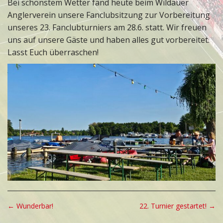
Bei schönstem Wetter fand heute beim Wildauer
Anglerverein unsere Fanclubsitzung zur Vorbereitung
unseres 23. Fanclubturniers am 28.6. statt. Wir freuen
uns auf unsere Gäste und haben alles gut vorbereitet.
Lasst Euch überraschen!
P
← Wunderbar!
22. Turnier gestartet! →
o