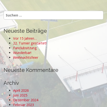
s
t
Suchen
n
nach:
a
v
Neueste Beiträge
i
Vor 15 Jahren…
g
22. Turnier gestartet!
a
Fanclubsitzung
Wunderbar!
t
Weihnachtsfeier
i
o
Neueste Kommentare
n
Archiv
April 2026
Juni 2025
Dezember 2024
Februar 2023