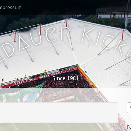
mpressum
r
e
K
u
i
c
a
d
l
Since 1981
S
n
N