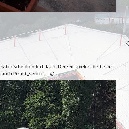
K
mal in Schenkendorf, läuft. Derzeit spielen die Teams
L
manch Promi „verirrt“…. 😉