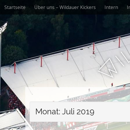
M
S
Startseite
Über uns – Wildauer Kickers
Intern
I
k
a
i
i
p
n
t
m
o
e
c
n
o
i
n
u
W
t
e
n
t
Monat:
Juli 2019