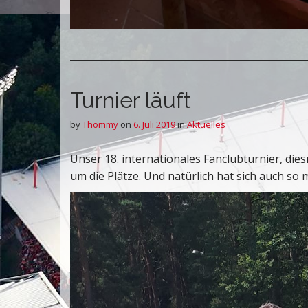
Turnier läuft
by
Thommy
on
6. Juli 2019
in
Aktuelles
Unser 18. internationales Fanclubturnier, dies
um die Plätze. Und natürlich hat sich auch so 