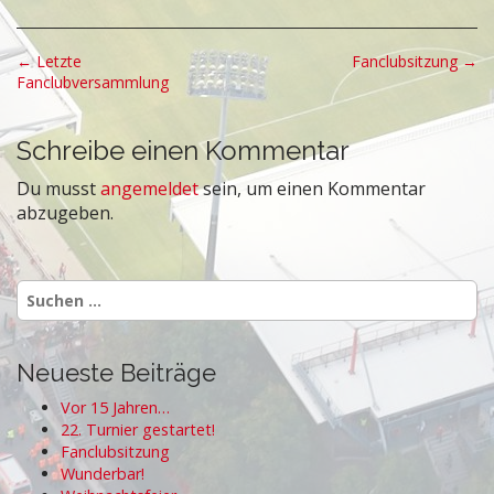
P
← Letzte
Fanclubsitzung →
Fanclubversammlung
o
s
t
Schreibe einen Kommentar
n
Du musst
angemeldet
sein, um einen Kommentar
a
abzugeben.
v
i
g
Suchen
nach:
a
t
Neueste Beiträge
i
o
Vor 15 Jahren…
22. Turnier gestartet!
n
Fanclubsitzung
Wunderbar!