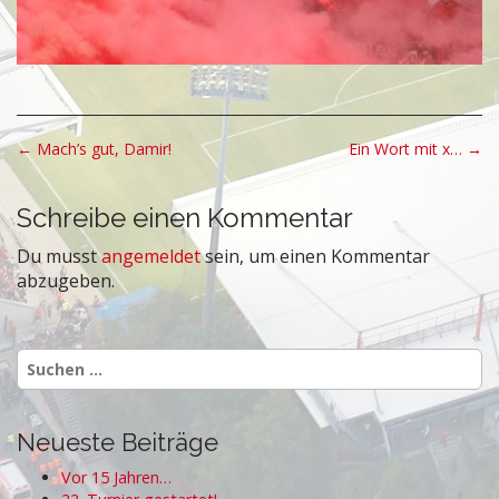
P
← Mach’s gut, Damir!
Ein Wort mit x… →
o
s
Schreibe einen Kommentar
t
Du musst
angemeldet
sein, um einen Kommentar
n
abzugeben.
a
v
i
Suchen
g
nach:
a
t
Neueste Beiträge
i
Vor 15 Jahren…
o