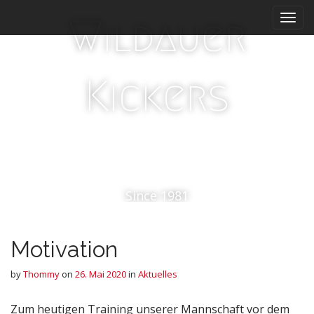
M
S
Wildauer
k
a
i
i
p
n
t
m
Kickers
o
e
c
n
o
n
u
t
e
n
t
Since 1981
Motivation
by
Thommy
on
26. Mai 2020
in
Aktuelles
Zum heutigen Training unserer Mannschaft vor dem