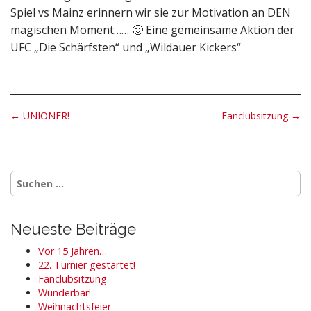
Spiel vs Mainz erinnern wir sie zur Motivation an DEN
magischen Moment…… 🙂 Eine gemeinsame Aktion der
UFC „Die Schärfsten“ und „Wildauer Kickers“
P
← UNIONER!
Fanclubsitzung →
o
s
t
Suchen
n
nach:
a
v
Neueste Beiträge
i
Vor 15 Jahren…
g
22. Turnier gestartet!
a
Fanclubsitzung
Wunderbar!
t
Weihnachtsfeier