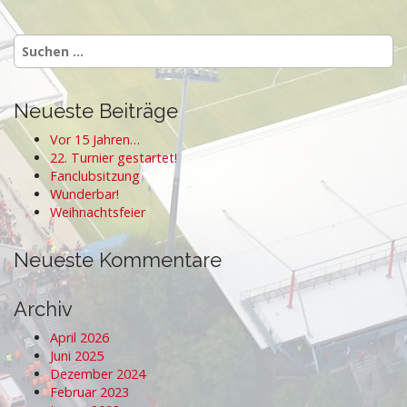
s
t
Suchen
n
nach:
a
v
Neueste Beiträge
i
Vor 15 Jahren…
g
22. Turnier gestartet!
a
Fanclubsitzung
Wunderbar!
t
Weihnachtsfeier
i
o
Neueste Kommentare
n
Archiv
April 2026
Juni 2025
Dezember 2024
Februar 2023