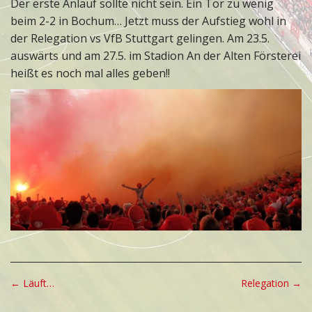
Der erste Anlauf sollte nicht sein. Ein Tor zu wenig
beim 2-2 in Bochum… Jetzt muss der Aufstieg wohl in
der Relegation vs VfB Stuttgart gelingen. Am 23.5.
auswärts und am 27.5. im Stadion An der Alten Försterei
heißt es noch mal alles geben!!
P
← Läuft…
Relegation →
o